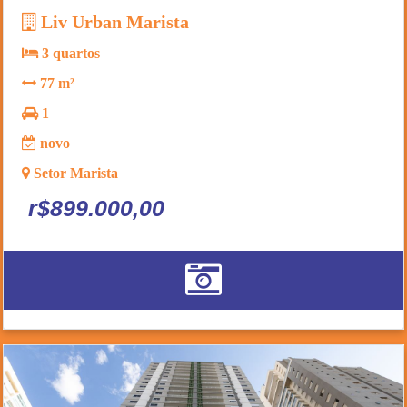
Liv Urban Marista
3 quartos
77 m²
1
novo
Setor Marista
r$899.000,00