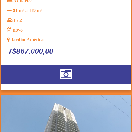
3 quartos
81 m² a 119 m²
1 / 2
novo
Jardim América
r$867.000,00