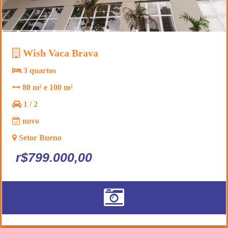
Wish Vaca Brava
3 quartos
80 m² e 100 m²
1 / 2
novo
Setor Bueno
r$799.000,00