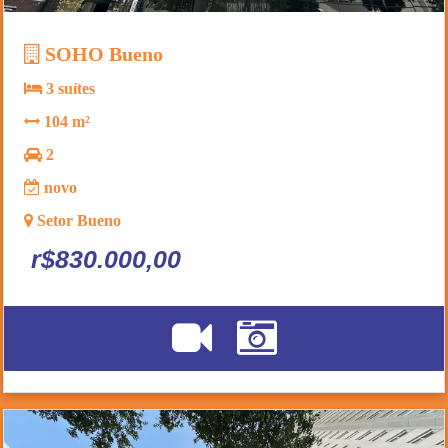
SOHO Bueno
3 suítes
104 m²
2
novo
Setor Bueno
r$830.000,00