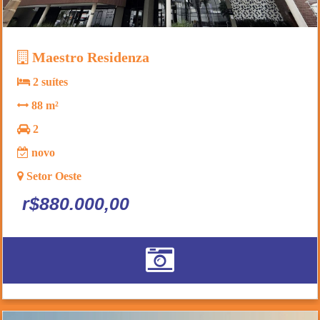
Maestro Residenza
2 suítes
88 m²
2
novo
Setor Oeste
r$880.000,00