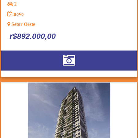
2
novo
Setor Oeste
r$892.000,00