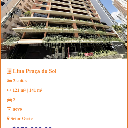
Lina Praça do Sol
3 suítes
121 m² | 141 m²
2
novo
Setor Oeste