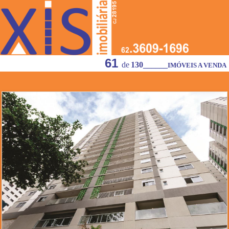
61
de
130
______
IMÓVEIS A VENDA