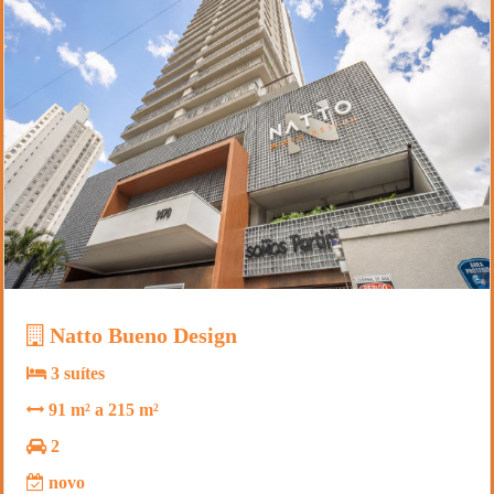
Natto Bueno Design
3 suítes
91 m² a 215 m²
2
novo