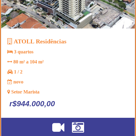
ATOLL Residências
3 quartos
80 m² a 104 m²
1 / 2
novo
Setor Marista
r$944.000,00