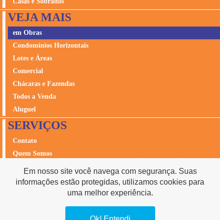
Casas e Sobrados
VEJA MAIS
em Obras
Condomínios Horizontais
Lotes e Áreas
Comercial
Chácaras e Fazendas
Todos a Venda
Aluguel
SERVIÇOS
Contato
Quem Somos
Avalie seu Imóvel
Em nosso site você navega com segurança. Suas
Seguros
informações estão protegidas, utilizamos cookies para
Acesso Cliente
uma melhor experiência.
Ok! Entendi