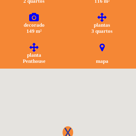
2 quartos
116 m²
decorado
plantas
149 m²
3 quartos
planta
Penthouse
mapa