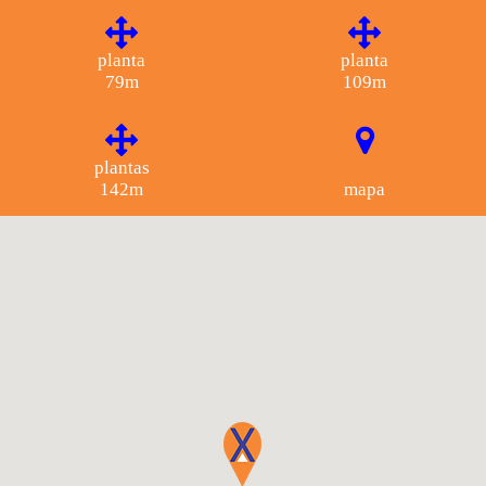
planta
planta
79m
109m
plantas
142m
mapa