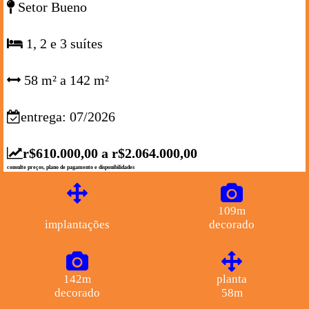
Setor Bueno
1, 2 e 3 suítes
58 m² a 142 m²
entrega: 07/2026
r$610.000,00 a r$2.064.000,00
consulte preços, plano de pagamento e disponibilidades
109m
implantações
decorado
142m
planta
decorado
58m