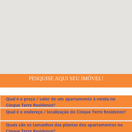
PESQUISE AQUI SEU IMÓVEL!
Qual é o preço / valor de um apartamento à venda no
Cinque Terre Residenze?
Qual é o endereço / localização do Cinque Terre Residenze?
Os preços dos apartamentos à venda no
Cinque Terre
Residenze
ficam entre r$610.000,00 a r$2.064.000,00.
Quais são os tamanhos das plantas dos apartamentos no
O
Cinque Terre Residenze
fica localizado na Rua T-53 no
Cinque Terre Residenze?