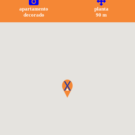
apartamento
planta
decorado
90 m