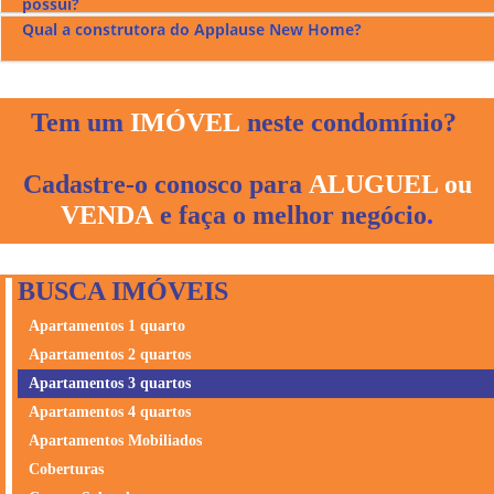
O Applause New Home possui lazer no Térreo e Terraço
possui?
sendo; O Terraço vip tem vista panorâmica com 2 amplos
Qual a construtora do Applause New Home?
espaços gourmet e o mezanino possui; quadra poliesportiva,
O Applause New Home tem 8 apartamentos por andar
playground, brinquedoteca, espaço games, varandas de
divididos em 2 alas (A e B).
jogos e circulação piscinas adulto e infantil, deck, espaço
O Applause New Home foi construído pela Merzian
mulher, praça, sauna, salões de festas c/deck, espaço
Construtora e Incorporadora que possui 33 anos de atuação
Tem um
IMÓVEL
neste condomínio?
gourmet c/deck, praça espaço pilates e fitness.
no mercado imobiliário e possui sede em Goiânia, Goiás.
Sempre superando as expectativas com soluções que
Cadastre-o conosco para
ALUGUEL ou
melhoram a qualidade de vida das pessoas. Focada em
inovação e excelência nos serviços prestados, é sinônimo de
VENDA
e faça o melhor negócio
.
confiança e segurança para transformar, cada dia mais,
sonhos de clientes em grandes empreendimentos.
BUSCA IMÓVEIS
Apartamentos 1 quarto
Apartamentos 2 quartos
Apartamentos 3 quartos
Apartamentos 4 quartos
Apartamentos Mobiliados
Coberturas