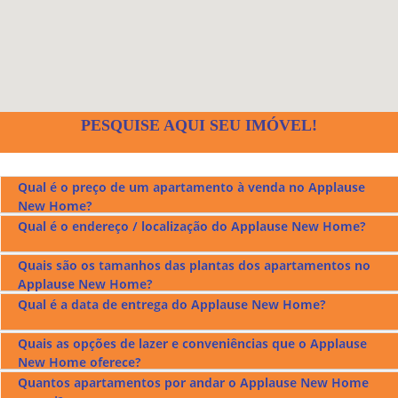
PESQUISE AQUI SEU IMÓVEL!
Qual é o preço de um apartamento à venda no Applause
New Home?
Qual é o endereço / localização do Applause New Home?
Os preços dos apartamentos à venda no Applause New
Home ficam entre r$590.000,00 a r$1.103.000,00.
Quais são os tamanhos das plantas dos apartamentos no
O Applause New Home fica localizado na Rua 231 no Setor
Applause New Home?
Coimbra em Goiânia, confira no mapa acima.
Qual é a data de entrega do Applause New Home?
O Applause New Home tem apartamentos com plantas de
90 m²(tipo) e 162 m²(duplex) e opção de 3 suítes.
Quais as opções de lazer e conveniências que o Applause
O Applause New Home foi entregue em outubro de 2023.
New Home oferece?
Quantos apartamentos por andar o Applause New Home