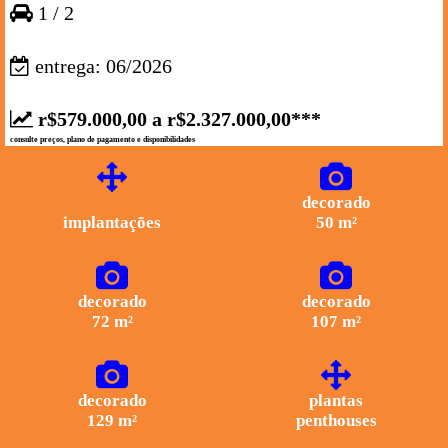
1 / 2
entrega: 06/2026
r$579.000,00 a r$2.327.000,00***
consulte preços, plano de pagamento e disponibilidades
decorado
implantações
50 m²
decorado
decorado
72 m²
107 m²
decorado
plantas
129 m²
penthouses