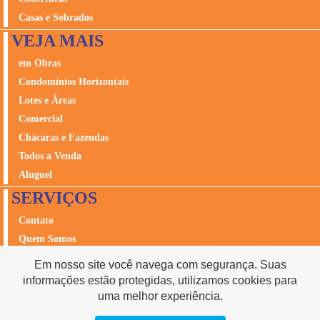
Casas e Sobrados
VEJA MAIS
em Obras
Condomínios Horizontais
Lotes e Áreas
Comercial
Chácaras e Fazendas
Todos a Venda
Aluguel
SERVIÇOS
Contato
Quem Somos
Avalie seu Imóvel
Em nosso site você navega com segurança. Suas
Seguros
informações estão protegidas, utilizamos cookies para
Acesso Cliente
uma melhor experiência.