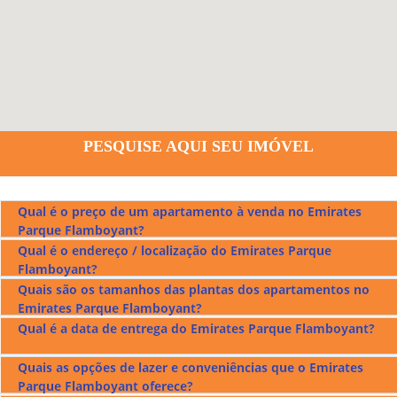
PESQUISE AQUI SEU IMÓVEL
Qual é o preço de um apartamento à venda no Emirates
Parque Flamboyant?
Qual é o endereço / localização do Emirates Parque
Os preços dos apartamentos à venda no
Emirates Parque
Flamboyant?
Flamboyant
ficam entre r$579.000,00 a r$2.327.000,00.
Quais são os tamanhos das plantas dos apartamentos no
O
Emirates Parque Flamboyant
fica localizado na Avenida H
Emirates Parque Flamboyant?
no Jardim Goiás em Goiânia, confira no mapa acima.
Qual é a data de entrega do Emirates Parque Flamboyant?
O
Emirates Parque Flamboyant
tem apartamentos com
plantas de 47 m², 50 m², 69 m², 72 m², 74 m², 104 m², 107 m²,
Quais as opções de lazer e conveniências que o Emirates
129 m², 132 m² e opções de 1, 2 e 3 suítes.
O
Emirates Parque Flamboyant
será entregue em junho de
Parque Flamboyant oferece?