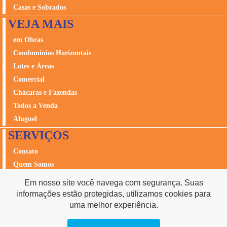
Casas e Sobrados
VEJA MAIS
em Obras
Condomínios Horizontais
Lotes e Áreas
Comercial
Chácaras e Fazendas
Todos a Venda
Aluguel
SERVIÇOS
Contato
Quem Somos
Avalie seu Imóvel
Em nosso site você navega com segurança. Suas
Seguros
informações estão protegidas, utilizamos cookies para
Acesso Cliente
uma melhor experiência.