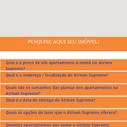
PESQUISE AQUI SEU IMÓVEL!
Qual é o preço de um apartamento à venda no Atrium
Supreme?
Qual é o endereço / localização do Atrium Supreme?
Os preços dos apartamentos à venda no
Atrium Supreme
ficam entre r$1.250.000,00 a r$1.500.000,00.
Quais são os tamanhos das plantas dos apartamentos no
O
Atrium Supreme
fica localizado na Rua T-51 com Av.T-2
Atrium Supreme?
no Setor Bueno em Goiânia, confira no mapa acima.
Qual é a data de entrega do Atrium Supreme?
O
Atrium Supreme
tem apartamentos com plantas de 133
m² e 138 m² e opções de 3 e 4 quartos.
Quais as opções de lazer que o Atrium Supreme oferece?
O
Atrium Supreme
foi entregue em outubro de 2020.
Quantos apartamentos por andar o Atrium Supreme