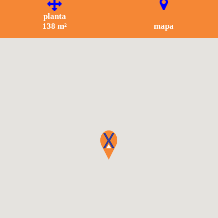
planta
138 m²
mapa