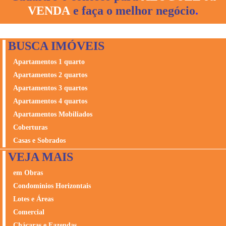
idealizar, desenvolver e construir o bem-viver na cidade de
VENDA
e faça o melhor negócio
.
Goiãnia. A construtora é lider no segmento de imóveis de
Alto Padrão em Goiânia.
BUSCA IMÓVEIS
Apartamentos 1 quarto
Apartamentos 2 quartos
Apartamentos 3 quartos
Apartamentos 4 quartos
Apartamentos Mobiliados
Coberturas
Casas e Sobrados
VEJA MAIS
em Obras
Condomínios Horizontais
Lotes e Áreas
Comercial
Chácaras e Fazendas