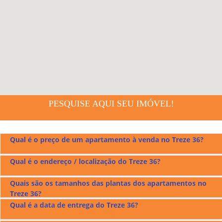
PESQUISE AQUI SEU IMÓVEL!
Qual é o preço de um apartamento à venda no Treze 36?
Qual é o endereço / localização do Treze 36?
Os preços dos apartamentos à venda no
Treze 36
ficam
entre r$1.620.000,00 a r$3.300.000,00
Quais são os tamanhos das plantas dos apartamentos no
O
Treze 36
fica localizado na Rua 36 no Setor Marista em
Treze 36?
Goiânia, confira no mapa acima.
Qual é a data de entrega do Treze 36?
O
Treze 36
tem apartamentos com plantas de 162 m², 206