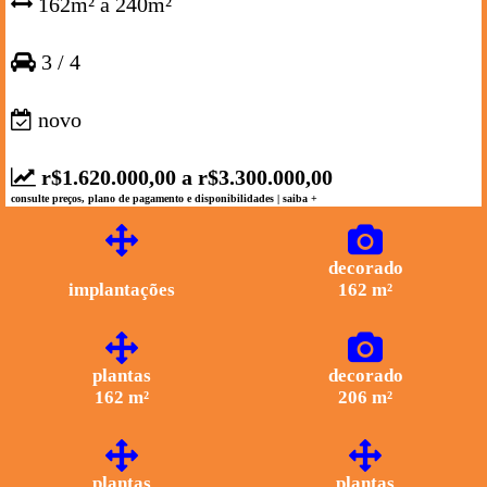
162m² a 240m²
3 / 4
novo
r$1.620.000,00 a r$3.300.000,00
consulte preços, plano de pagamento e disponibilidades
| saiba +
decorado
implantações
162 m²
plantas
decorado
162 m²
206 m²
plantas
plantas