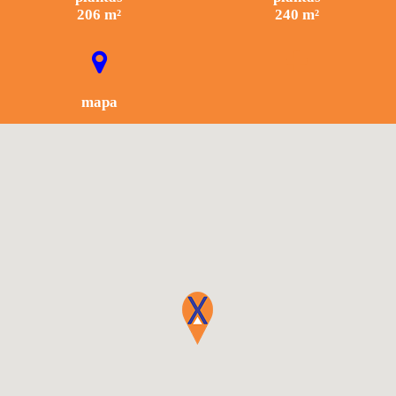
206 m²
240 m²
mapa