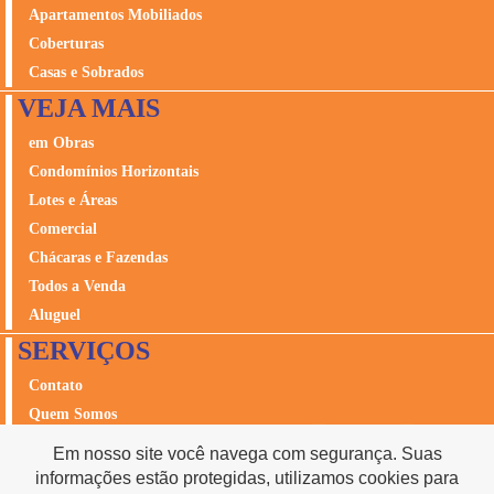
Apartamentos Mobiliados
Coberturas
Casas e Sobrados
VEJA MAIS
em Obras
Condomínios Horizontais
Lotes e Áreas
Comercial
Chácaras e Fazendas
Todos a Venda
Aluguel
SERVIÇOS
Contato
Quem Somos
Avalie seu Imóvel
Em nosso site você navega com segurança. Suas
Seguros
informações estão protegidas, utilizamos cookies para