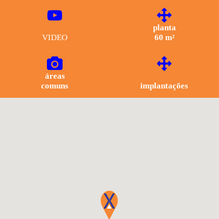
planta
VIDEO
60 m²
áreas
comuns
implantações