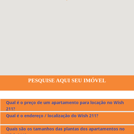
PESQUISE AQUI SEU IMÓVEL
Qual é o preço de um apartamento para locação no Wish
211?
Qual é o endereço / localização do Wish 211?
O preço de um apartamento para aluguel no
Wish 211
fica
em r$3.000,00.
Quais são os tamanhos das plantas dos apartamentos no