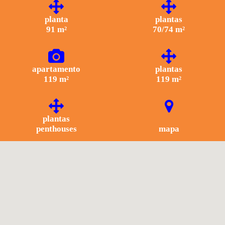
planta
plantas
91 m²
70/74 m²
apartamento
plantas
119 m²
119 m²
plantas
penthouses
mapa