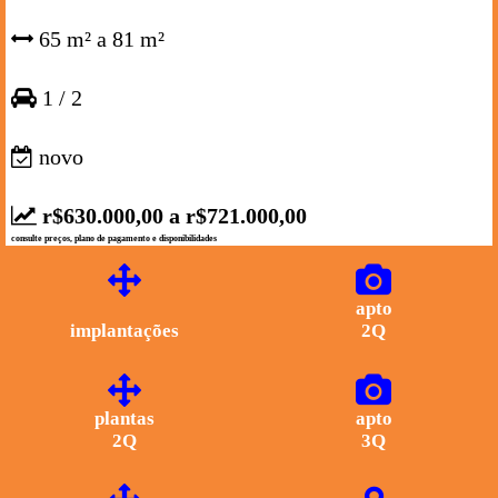
65 m² a 81 m²
1 / 2
novo
r$630.000,00 a r$721.000,00
consulte preços, plano de pagamento e disponibilidades
apto
implantações
2Q
plantas
apto
2Q
3Q