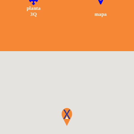
planta
3Q
mapa