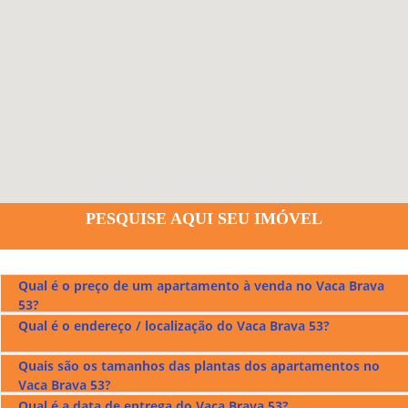
PESQUISE AQUI SEU IMÓVEL
Qual é o preço de um apartamento à venda no Vaca Brava
53?
Qual é o endereço / localização do Vaca Brava 53?
Os preços dos apartamentos à venda no
Vaca Brava 53
ficam entre r$630.000,00 a r$721.000,00.
Quais são os tamanhos das plantas dos apartamentos no
O
Vaca Brava 53
fica localizado na Rua T-53 no Setor Bueno
Vaca Brava 53?
em Goiânia, confira no mapa acima.
Qual é a data de entrega do Vaca Brava 53?