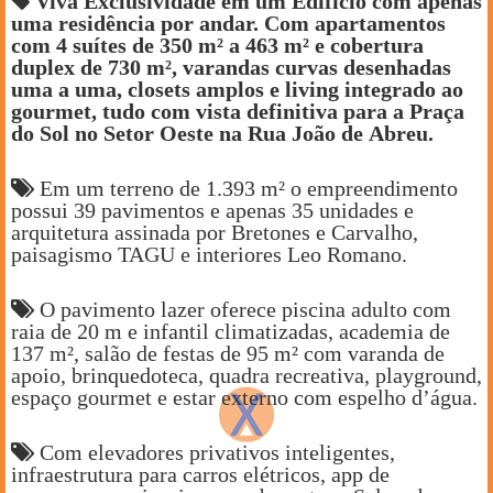
Viva Exclusividade em um Edifício com apenas
uma residência por andar. Com apartamentos
com 4 suítes de 350 m² a 463 m² e cobertura
duplex de 730 m², varandas curvas desenhadas
uma a uma, closets amplos e living integrado ao
gourmet, tudo com vista definitiva para a Praça
do Sol no Setor Oeste na Rua João de Abreu.
Em um terreno de 1.393 m² o empreendimento
possui 39 pavimentos e apenas 35 unidades e
arquitetura assinada por Bretones e Carvalho,
paisagismo TAGU e interiores Leo Romano.
O pavimento lazer oferece piscina adulto com
raia de 20 m e infantil climatizadas, academia de
137 m², salão de festas de 95 m² com varanda de
apoio, brinquedoteca, quadra recreativa, playground,
espaço gourmet e estar externo com espelho d’água.
Com elevadores privativos inteligentes,
infraestrutura para carros elétricos, app de