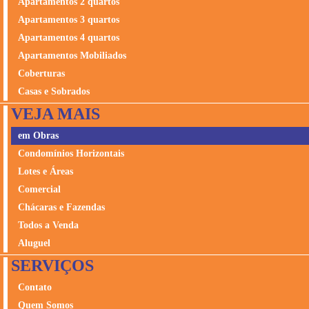
lançamento, planejando e construindo empreendimentos
Apartamentos 2 quartos
que são referência em qualidade, localização premium,
Apartamentos 3 quartos
design autoral, inovação e solidez, sempre com alto padrão
Apartamentos 4 quartos
de atendimento.
Apartamentos Mobiliados
Coberturas
Casas e Sobrados
VEJA MAIS
em Obras
Condomínios Horizontais
Lotes e Áreas
Comercial
Chácaras e Fazendas
Todos a Venda
Aluguel
SERVIÇOS
Contato
Quem Somos