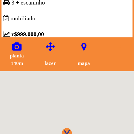
3 + escaninho
mobiliado
r$999.000,00
planta
140m
lazer
mapa