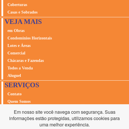
Coberturas
Casas e Sobrados
VEJA MAIS
em Obras
Condomínios Horizontais
Lotes e Áreas
Comercial
Chácaras e Fazendas
Todos a Venda
Aluguel
SERVIÇOS
Contato
Quem Somos
Avalie seu Imóvel
Em nosso site você navega com segurança. Suas
Seguros
informações estão protegidas, utilizamos cookies para
uma melhor experiência.
Acesso Cliente