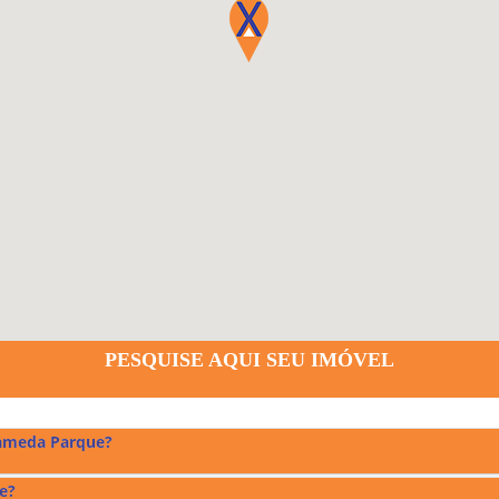
PESQUISE AQUI SEU IMÓVEL
lameda Parque?
e?