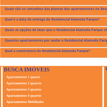
Os preços dos apartamentos à venda no
Residencial Alameda 
Quais são os tamanhos das plantas dos apartamentos no Res
O
Residencial Alameda Parque
fica localizado na Rua Francisc
Qual é a data de entrega do Residencial Alameda Parque?
O
Residencial Alameda Parque
tem apartamentos com plantas d
Quais as opções de lazer que o Residencial Alameda Parque o
O
Residencial Alameda Parque
foi entregue em março de 2023.
Quantos apartamentos por andar o Residencial Alameda Parq
O
Residencial Alameda Parque
possui lazer na Cobertura com; 
Qual a construtora do Residencial Alameda Parque?
O
Residencial Alameda Parque
tem 4 apartamentos tipo por an
O
Residencial Alameda Parque
foi construído pela
Martins Soa
BUSCA IMÓVEIS
imobiliário e a si mesma. Acredita que através da arquitetura
reinventar, melhorar sempre, trazer o moderno e o requinte e
Apartamentos 1 quarto
responsabilidade e determinação de planejar e construir produ
Apartamentos 2 quartos
Apartamentos 3 quartos
Apartamentos 4 quartos
Apartamentos Mobiliados