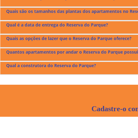
Os preços dos apartamentos à venda no
Reserva do Parque
fic
Quais são os tamanhos das plantas dos apartamentos no Res
O
Reserva do Parque
fica localizado na Rua Dona Isoleta na Vi
Qual é a data de entrega do Reserva do Parque?
O
Reserva do Parque
tem apartamentos com plantas de 59 m², 6
Quais as opções de lazer que o Reserva do Parque oferece?
O
Reserva do Parque
foi entregue em março de 2023.
Quantos apartamentos por andar o Reserva do Parque possui
O
Reserva do Parque
possui lazer no Térreo e Mezanino com; O
Qual a construtora do Reserva do Parque?
O
Reserva do Parque
tem 6 apartamentos tipo por andar.
O
Reserva do Parque
foi construído pela Martins Soares Const
imobiliário e a si mesma. Acredita que através da arquitetura 
Cadastre-o co