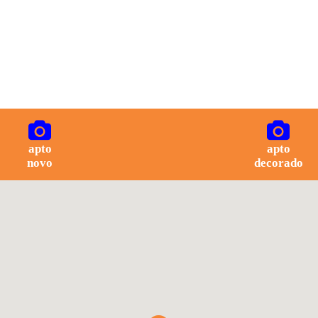
apto
apto
novo
decorado