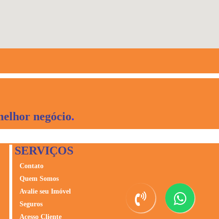
melhor negócio
.
SERVIÇOS
Contato
Quem Somos
Avalie seu Imóvel
Seguros
Acesso Cliente