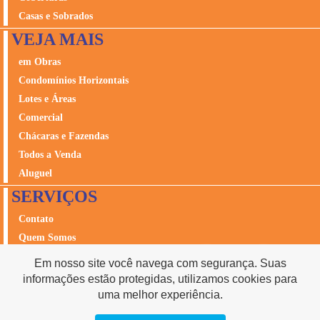
Casas e Sobrados
VEJA MAIS
em Obras
Condomínios Horizontais
Lotes e Áreas
Comercial
Chácaras e Fazendas
Todos a Venda
Aluguel
SERVIÇOS
Contato
Quem Somos
Avalie seu Imóvel
Em nosso site você navega com segurança. Suas
Seguros
informações estão protegidas, utilizamos cookies para
Acesso Cliente
uma melhor experiência.