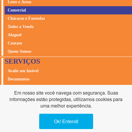
Lotes e Áreas
Comercial
Chácaras e Fazendas
Todos a Venda
Aluguel
Contato
Quem Somos
SERVIÇOS
Avalie seu Imóvel
Documentos
Seguros
Em nosso site você navega com segurança. Suas
Acesso Cliente
informações estão protegidas, utilizamos cookies para
2ºVia Boleto
uma melhor experiência.
Ok! Entendi
•
Av.T-63, nº1784, Setor Nova Suíça, Goiânia