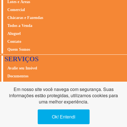
Lotes e Áreas
Comercial
Chácaras e Fazendas
Todos a Venda
Aluguel
Contato
Quem Somos
SERVIÇOS
Avalie seu Imóvel
Documentos
Seguros
Em nosso site você navega com segurança. Suas
Acesso Cliente
informações estão protegidas, utilizamos cookies para
2ºVia Boleto
uma melhor experiência.
Ok! Entendi
•
Av.T-63, nº1784, Setor Nova Suíça, Goiânia