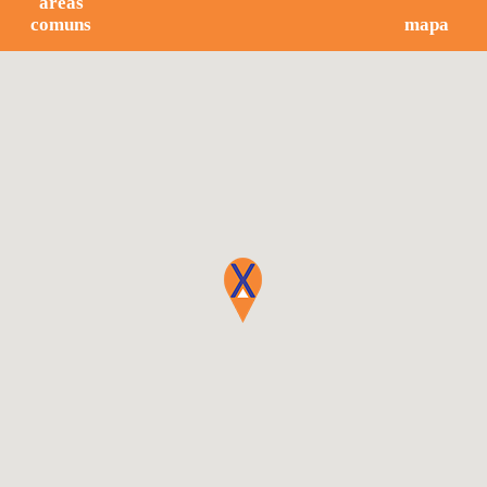
áreas
comuns
mapa