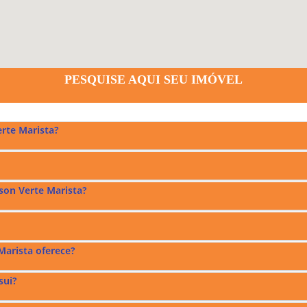
PESQUISE AQUI SEU IMÓVEL
rte Marista?
ista
fica em r$10.000,00.
son Verte Marista?
rista em Goiânia, confira no mapa acima.
² e opções de 3 suítes.
Marista oferece?
sui?
a no Térreo e Mezanino sendo; O Térreo conta com mini-mercado. O