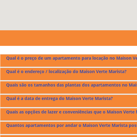
Qual é o preço de um apartamento para locação no Maison Ve
Qual é o endereço / localização do Maison Verte Marista?
O preço de um apartamento para aluguel no
Maison Verte Mar
Quais são os tamanhos das plantas dos apartamentos no Mai
O
Maison Verte Marista
fica localizado na Rua 145 no Setor Ma
Qual é a data de entrega do Maison Verte Marista?
O
Maison Verte Marista
tem apartamentos com plantas de 130 m
Quais as opções de lazer e conveniências que o Maison Verte 
O
Maison Verte Marista
foi entregue em maio de 2023.
Quantos apartamentos por andar o Maison Verte Marista pos
O
Maison Verte Marista
possui lazer e espaços de conveniênci
brinquedoteca e piscinas adulto e infantil.