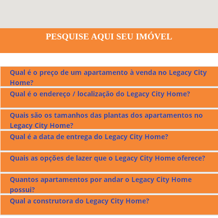
PESQUISE AQUI SEU IMÓVEL
Qual é o preço de um apartamento à venda no Legacy City
Home?
Qual é o endereço / localização do Legacy City Home?
Os preços dos apartamentos à venda no
Legacy City Home
ficam entre r$4.002.000,00 a r$6.530.000,00.
Quais são os tamanhos das plantas dos apartamentos no
O
Legacy City Home
fica localizado na Al. Cel. Eugênio
Legacy City Home?
Jardim no Setor Marista em Goiânia, confira no mapa acima.
Qual é a data de entrega do Legacy City Home?
O
Legacy City Home
tem apartamentos com plantas de 271
m² a 1105 m² e opções de 3 e 4 suítes.
Quais as opções de lazer que o Legacy City Home oferece?
O
Legacy City Home
será entregue em abril de 2026.
Quantos apartamentos por andar o Legacy City Home
O
Legacy City Home
possui lazer no Mezanino com; quadra
possui?
de tênis, quadra de esportes, espaço kids, playground, spa,
Qual a construtora do Legacy City Home?
massagem, gourmet, gourmet externo, piscina infantil e
O
Legacy City Home
tem 1 ou 2 apartamentos tipo por
adulto, salão de festas, terraço descoberto, fitness indoor e