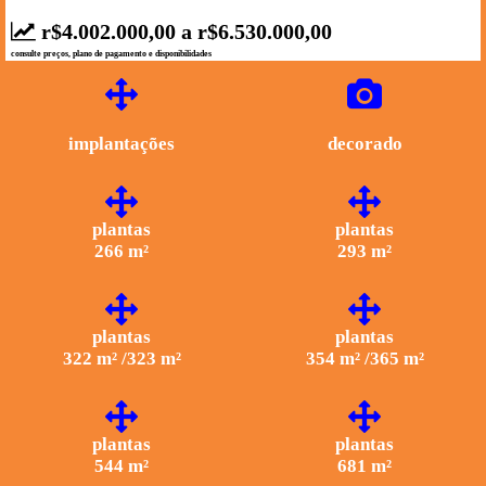
r$4.002.000,00 a r$6.530.000,00
consulte preços, plano de pagamento e disponibilidades
implantações
decorado
plantas
plantas
266 m²
293 m²
plantas
plantas
322 m² /323 m²
354 m² /365 m²
plantas
plantas
544 m²
681 m²