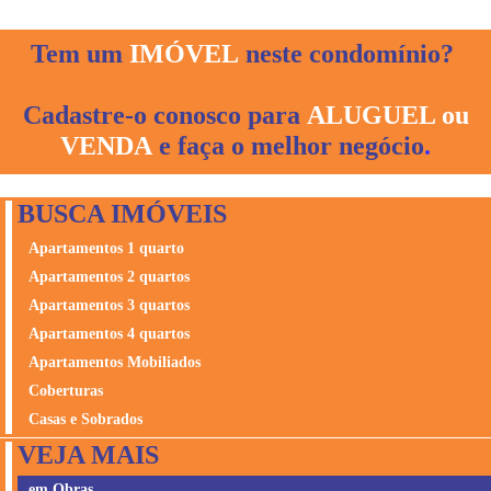
andar e no último pavimento 1 cobertura duplex.
outdoor, pilates e meeting room.
O
Legacy City Home
foi construído pela
CITY Soluções
Urbanas
Tem um
que há 10 anos surgiu rompendo barreiras.
IMÓVEL
neste condomínio?
Surpreendendo o mercado goiano, sendo seus fundadores
dois irmãos(gêmeos), engenheiro e outro arquiteto,
Cadastre-o conosco para
ALUGUEL ou
inquietos e jovens buscando apresentar uma nova forma de
idealizar, desenvolver e construir o bem-viver na cidade de
VENDA
e faça o melhor negócio
.
Goiãnia. A construtora é lider no segmento de imóveis de
Alto Padrão em Goiânia.
BUSCA IMÓVEIS
Apartamentos 1 quarto
Apartamentos 2 quartos
Apartamentos 3 quartos
Apartamentos 4 quartos
Apartamentos Mobiliados
Coberturas
Casas e Sobrados
VEJA MAIS
em Obras