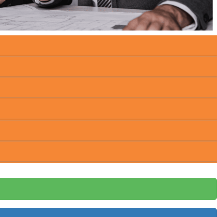
óveis em Goiânia
.
ias do dia a dia.
tendimento.
hor desenvolvimento e maior performance.
Entre em contato e
ivos.