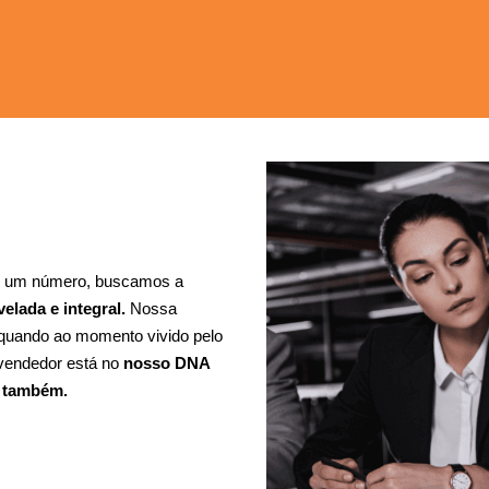
s um número, buscamos a 
elada e integral.
 Nossa 
quando ao momento vivido pelo 
 vendedor está no 
nosso DNA 
a também.