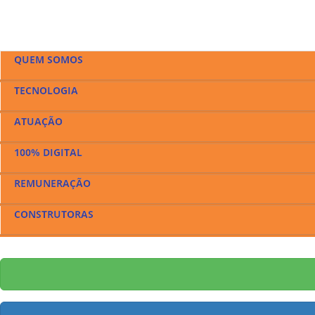
QUEM SOMOS
TECNOLOGIA
Há 7 anos seguimos nos transformando e se adequando ao merca
ATUAÇÃO
Possuímos tecnologia própria desenvolvida especificamente pa
100% DIGITAL
Somos focados em apartamentos e imóveis nos Setores
mais de
REMUNERAÇÃO
Somos verdadeiramente uma
imobiliária digital e entregamos
CONSTRUTORAS
O comissionamento fica acima da oferta do mercado
e o corr
saiba mais!
Trabalhamos com as maiores e melhores
Incorporadoras e Con