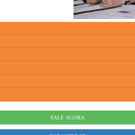
do imobiliário para facilitar a vida de quem
compra e vende im
ra as mais diversas situações que envolvam as
operações imobiliár
sejados de Goiânia
 LEADS qualificados
diariamente aos corretores associados para a
etor associado tem acompanhamento individualizado para um mel
strutoras
do mercado e ainda temos parceiros com imóveis exclus
FALE AGORA