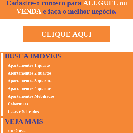
Cadastre-o conosco para
ALUGUEL ou
Afinal, mais do que construir, na FR. eles realizam etapas
solário, academia, sauna, spa, lounge/spa/zen, pilates.
memoráveis do projeto de vida de tantas famílias.
VENDA
e faça o melhor negócio
.
CLIQUE AQUI
BUSCA IMÓVEIS
Apartamentos 1 quarto
Apartamentos 2 quartos
Apartamentos 3 quartos
Apartamentos 4 quartos
Apartamentos Mobiliados
Coberturas
Casas e Sobrados
VEJA MAIS
em Obras