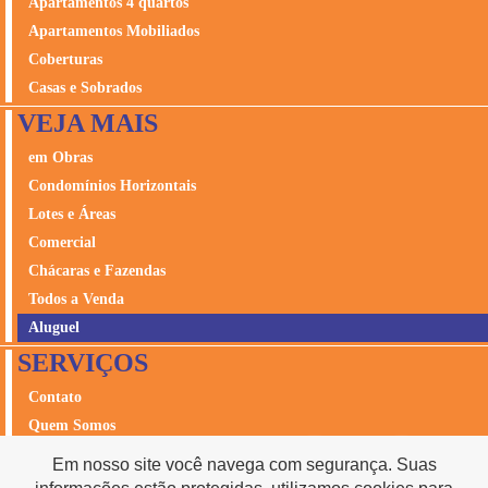
Apartamentos 4 quartos
Apartamentos Mobiliados
Coberturas
Casas e Sobrados
VEJA MAIS
em Obras
Condomínios Horizontais
Lotes e Áreas
Comercial
Chácaras e Fazendas
Todos a Venda
Aluguel
SERVIÇOS
Contato
Quem Somos
Avalie seu Imóvel
Em nosso site você navega com segurança. Suas
Seguros