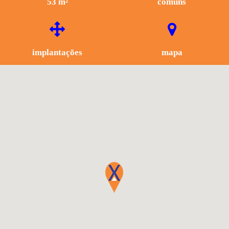
53 m²
comuns
implantações
mapa