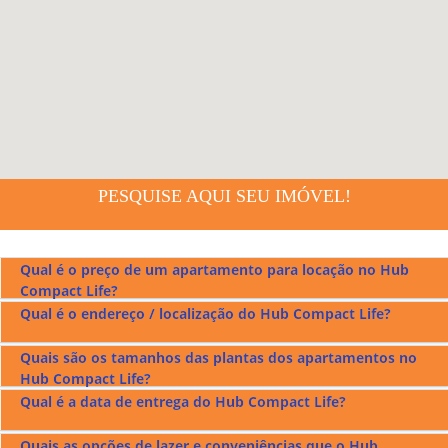
PESQUISE AQUI SEU IMÓVEL!
Qual é o preço de um apartamento para locação no Hub
Compact Life?
Qual é o endereço / localização do Hub Compact Life?
O preço de um apartamento para aluguel no
Hub Compact
Life
fica em r$5.500,00.
Quais são os tamanhos das plantas dos apartamentos no
O
Hub Compact Life
fica localizado na Rua T-55 no Setor
Hub Compact Life?
Bueno em Goiânia, confira no mapa acima.
Qual é a data de entrega do Hub Compact Life?
O
Hub Compact Life
tem apartamentos com plantas de 47
m², 51 m², 67 m², 72 m² e penthouses com 117 m² e 125 m² e
Quais as opções de lazer e conveniências que o Hub