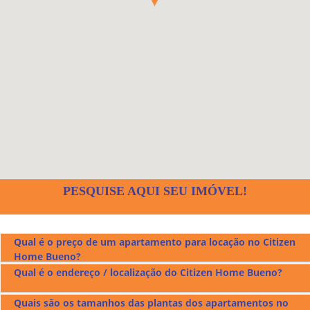
PESQUISE AQUI SEU IMÓVEL!
Qual é o preço de um apartamento para locação no Citizen
Home Bueno?
Qual é o endereço / localização do Citizen Home Bueno?
O preço de um apartamento mobiliado para aluguel no
Citizen Home Bueno
fica em r$7.500,00.
Quais são os tamanhos das plantas dos apartamentos no