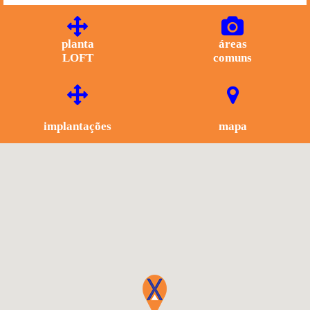
planta
áreas
LOFT
comuns
implantações
mapa