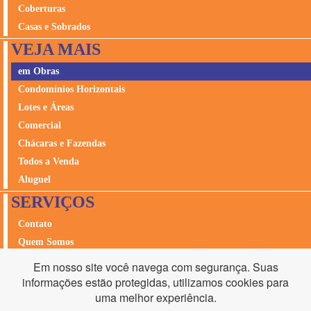
Coberturas
Casas e Sobrados
VEJA MAIS
em Obras
Condomínios Horizontais
Lotes e Áreas
Comercial
Chácaras e Fazendas
Todos a Venda
Aluguel
SERVIÇOS
Contato
Quem Somos
Avalie seu Imóvel
Em nosso site você navega com segurança. Suas
Seguros
informações estão protegidas, utilizamos cookies para
uma melhor experiência.
Acesso Cliente